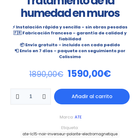
Tratamiento de la
humedad en muros
⚡ Instalación rápida y sencilla – sin obras pesadas
🇫🇷 Fabricación francesa – garantía de calidad y
fiabilidad
📦 Envío gratuito – incluido con cada pedido
📮 Envío en 7 días – paquete con seguimiento por
Colissimo
1590,00
€
1890,00
€
Añadir al carrito
Marca:
ATE
Etiqueta:
ate-lc15-noir-inverseur-polarite-electromagnetique