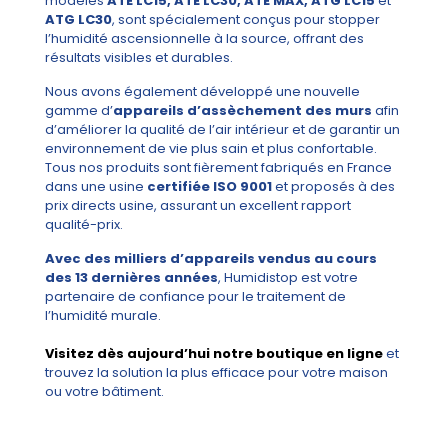
modèles
ATE LC15, ATE LC30, ATE MAX, ATG LC15
et
ATG LC30
, sont spécialement conçus pour stopper
l’humidité ascensionnelle à la source, offrant des
résultats visibles et durables.
Nous avons également développé une nouvelle
gamme d’
appareils d’assèchement des murs
afin
d’améliorer la qualité de l’air intérieur et de garantir un
environnement de vie plus sain et plus confortable.
Tous nos produits sont fièrement fabriqués en France
dans une usine
certifiée ISO 9001
et proposés à des
prix directs usine, assurant un excellent rapport
qualité-prix.
Avec des milliers d’appareils vendus au cours
des 13 dernières années
, Humidistop est votre
partenaire de confiance pour le traitement de
l’humidité murale.
Visitez dès aujourd’hui notre boutique en ligne
et
trouvez la solution la plus efficace pour votre maison
ou votre bâtiment.