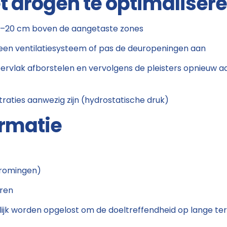
 drogen te optimaliser
10–20 cm boven de aangetaste zones
r een ventilatiesysteem of pas de deuropeningen aan
ervlak afborstelen en vervolgens de pleisters opnieuw 
iltraties aanwezig zijn (hydrostatische druk)
ormatie
stromingen)
uren
jk worden opgelost om de doeltreffendheid op lange ter