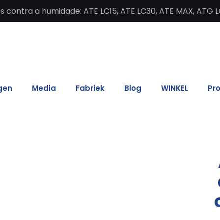
contra a humidade: ATE LC15, ATE LC30, ATE MAX, ATG L
gen
Media
Fabriek
Blog
WINKEL
Pr