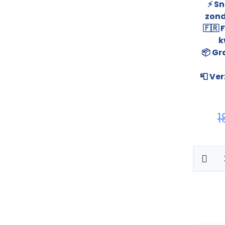
⚡ Sn
zond
🇫🇷 
k
📦 Gr
📮 Ve
1