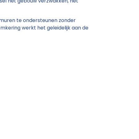
jnsel het gebouw verzwakken, het
e muren te ondersteunen zonder
mkering werkt het geleidelijk aan de