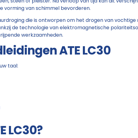
, steen of pleister. Na verloop van tijd kan dit verschi
e vorming van schimmel bevorderen.
muurdroging die is ontworpen om het drogen van vochtig
nkzij de technologie van elektromagnetische polariteitso
ngrijpende werkzaamheden.
leidingen ATE LC30
uw taal:
g
E LC30?