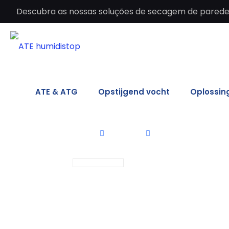
Descubra as nossas soluções de secagem de paredes 
ATE & ATG
Opstijgend vocht
Oplossin