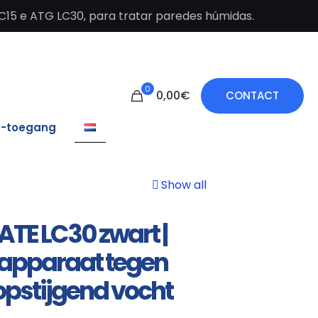
C15 e ATG LC30, para tratar paredes húmidas.
0
0,00€
CONTACT
o-toegang
Show all
ATE LC30 zwart |
apparaat tegen
opstijgend vocht