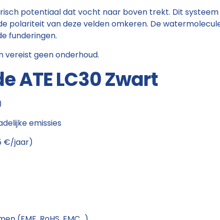
trisch potentiaal dat vocht naar boven trekt. Dit systee
 de polariteit van deze velden omkeren. De watermolecu
de funderingen.
en vereist geen onderhoud.
de ATE LC30 Zwart
)
adelijke emissies
5 €/jaar)
rmen (EMF, RoHS, EMC…)