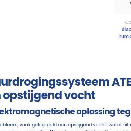
Ca
éle
humi
uurdrogingssysteem AT
 opstijgend vocht
ektromagnetische oplossing teg
leem, vaak gekoppeld aan opstijgend vocht: water uit de