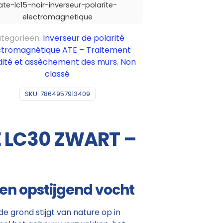
ate-lc15-noir-inverseur-polarite-
electromagnetique
tegorieën:
Inverseur de polarité
ctromagnétique ATE – Traitement
dité et assèchement des murs
,
Non
classé
SKU:
7864957913409
E LC30 ZWART –
en opstijgend vocht
 grond stijgt van nature op in