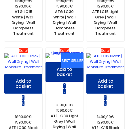
1490,00
€
1890,00
€
1490,00
€
1290,00
€
1590,00
€
1290,00
€
ATG LC15
ATG LC30
ATE LC15 Light
White | Wall
White | Wall
Grey | Wall
Drying | Wall
Drying | Wall
Drying | Wall
Dampness
Dampness
Dampness
Treatment
Treatment
Treatment
Sale!
Sale!
Sale!
BEST-SELLER
Add to
basket
Add to
Add to
basket
basket
1890,00
€
1590,00
€
ATE LC30 Light
1890,00
€
1490,00
€
Grey | Wall
1590,00
€
1290,00
€
Drying | Wall
ATE LC30 Black
ATE LC15 Black