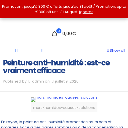
Promotion : jusqu’à 300 € offerts jusqu’au 31 août / Promotion: up to
Promotion : jusqu’à 300 € offerts jusqu’au 31 août / Promotion: up to
€300 off until 31 August.
€300 off until 31 August.
Ignorer
Ignorer
0
0,00€
Show all
Peinture anti-humidité : est-ce
vraiment efficace
Published by
admin
on
juillet 9, 2026
murs-humides-causes-solutions
En rayon, la peinture anti-humidité promet des murs nets et
protégés. Face à des traces sombres ou à de la condensation, la