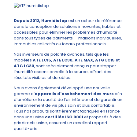
Depuis 2012, Humidistop
est un acteur de référence
dans la conception de solutions innovantes, fiables et
accessibles pour éliminer les problèmes d’humidité
dans tous types de bâtiments — maisons individuelles,
immeubles collectifs ou locaux professionnels.
Nos inverseurs de polarité avancés, tels que les
modèles
ATE LC15, ATE LC30, ATE MAX, ATG LC15
et
ATG LC30
, sont spécialement conçus pour stopper
l’humidité ascensionnelle à la source, offrant des
résultats visibles et durables.
Nous avons également développé une nouvelle
gamme d’
appareils d’assèchement des murs
afin
d’améliorer la qualité de l’air intérieur et de garantir un
environnement de vie plus sain et plus confortable.
Tous nos produits sont fièrement fabriqués en France
dans une usine
certifiée ISO 9001
et proposés à des
prix directs usine, assurant un excellent rapport
qualité-prix.