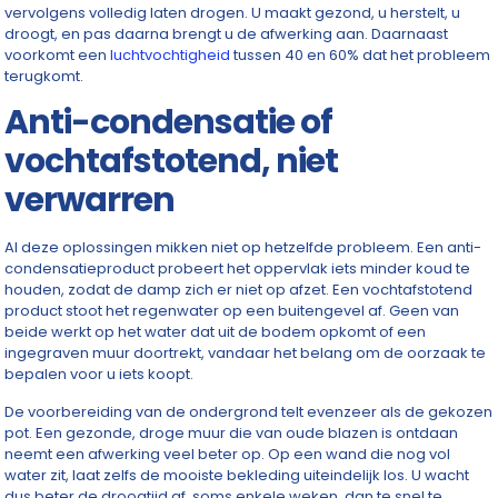
vervolgens volledig laten drogen. U maakt gezond, u herstelt, u
droogt, en pas daarna brengt u de afwerking aan. Daarnaast
voorkomt een
luchtvochtigheid
tussen 40 en 60% dat het probleem
terugkomt.
Anti-condensatie of
vochtafstotend, niet
verwarren
Al deze oplossingen mikken niet op hetzelfde probleem. Een anti-
condensatieproduct probeert het oppervlak iets minder koud te
houden, zodat de damp zich er niet op afzet. Een vochtafstotend
product stoot het regenwater op een buitengevel af. Geen van
beide werkt op het water dat uit de bodem opkomt of een
ingegraven muur doortrekt, vandaar het belang om de oorzaak te
bepalen voor u iets koopt.
De voorbereiding van de ondergrond telt evenzeer als de gekozen
pot. Een gezonde, droge muur die van oude blazen is ontdaan
neemt een afwerking veel beter op. Op een wand die nog vol
water zit, laat zelfs de mooiste bekleding uiteindelijk los. U wacht
dus beter de droogtijd af, soms enkele weken, dan te snel te