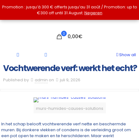
Promotion : jusqu’à 300 € offerts jusqu’au 31 août / Promotion: up to
Promotion : jusqu’à 300 € offerts jusqu’au 31 août / Promotion: up to
€300 off until 31 August.
€300 off until 31 August.
Negeren
Negeren
0
0,00€
Show all
Vochtwerende verf: werkt het echt?
Published by
admin
on
juli 9, 2026
murs-humides-causes-solutions
In het schap belooft vochtwerende verf nette en beschermde
muren. Bij donkere vlekken of condens is de verleiding groot om
een pot open te maken en te herschilderen. Maar werkt