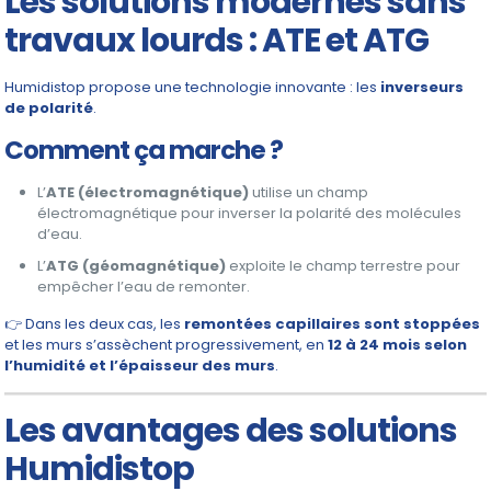
Les solutions modernes sans
travaux lourds : ATE et ATG
Humidistop propose une technologie innovante : les
inverseurs
de polarité
.
Comment ça marche ?
L’
ATE (électromagnétique)
utilise un champ
électromagnétique pour inverser la polarité des molécules
d’eau.
L’
ATG (géomagnétique)
exploite le champ terrestre pour
empêcher l’eau de remonter.
👉 Dans les deux cas, les
remontées capillaires sont stoppées
et les murs s’assèchent progressivement, en
12 à 24 mois selon
l’humidité et l’épaisseur des murs
.
Les avantages des solutions
Humidistop