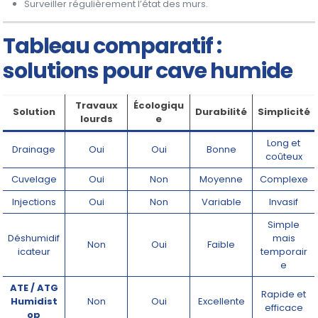
Surveiller régulièrement l’état des murs.
Tableau comparatif :
solutions pour cave humide
Travaux
Écologiqu
Solution
Durabilité
Simplicité
lourds
e
Long et
Drainage
Oui
Oui
Bonne
coûteux
Cuvelage
Oui
Non
Moyenne
Complexe
Injections
Oui
Non
Variable
Invasif
Simple
Déshumidif
mais
Non
Oui
Faible
icateur
temporair
e
ATE / ATG
Rapide et
Humidist
Non
Oui
Excellente
efficace
op