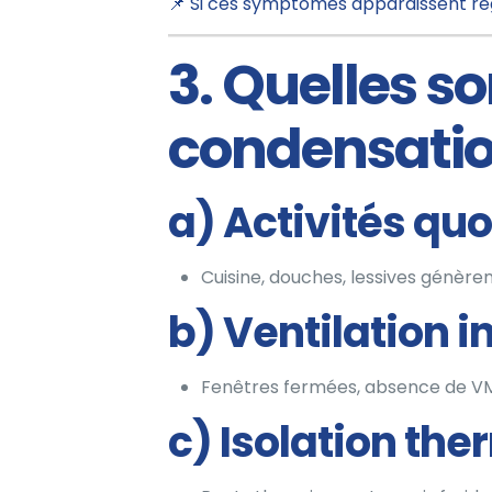
📌 Si ces symptômes apparaissent régu
3. Quelles so
condensatio
a) Activités qu
Cuisine, douches, lessives génèrent
b) Ventilation i
Fenêtres fermées, absence de VM
c) Isolation th