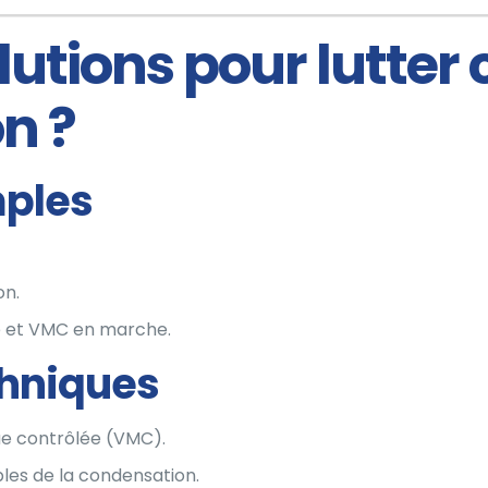
lutions pour lutter 
n ?
mples
on.
e et VMC en marche.
chniques
ue contrôlée (VMC).
bles de la condensation.