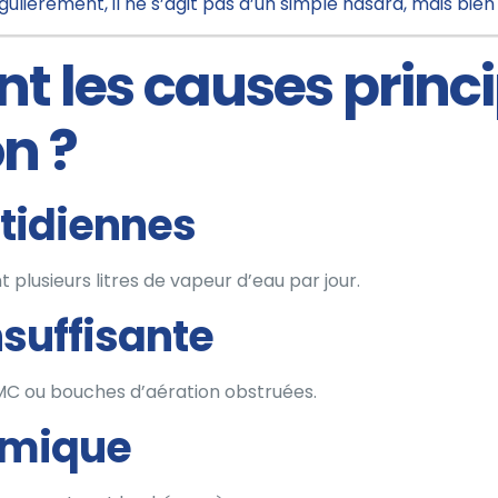
lièrement, il ne s’agit pas d’un simple hasard, mais bien 
nt les causes princ
n ?
otidiennes
 plusieurs litres de vapeur d’eau par jour.
nsuffisante
C ou bouches d’aération obstruées.
ermique